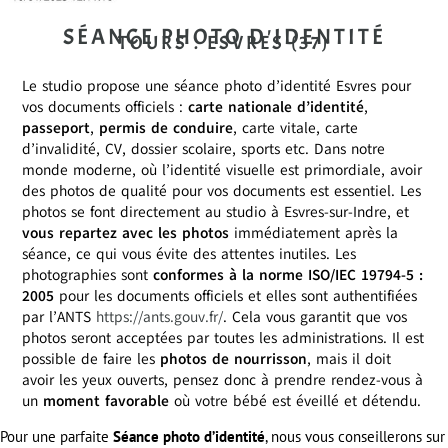
SÉANCE PHOTO D'IDENTITÉ
TOURS . ESVRES (37)
Le studio propose une séance photo d’identité Esvres pour
vos documents officiels :
carte nationale d’identité
,
passeport
,
permis de conduire
, carte vitale, carte
d’invalidité, CV, dossier scolaire, sports etc. Dans notre
monde moderne, où l’identité visuelle est primordiale, avoir
des photos de qualité pour vos documents est essentiel. Les
photos se font directement au studio à Esvres-sur-Indre, et
vous repartez avec les photos
immédiatement après la
séance, ce qui vous évite des attentes inutiles. Les
photographies sont
conformes à la norme ISO/IEC 19794-5 :
2005
pour les documents officiels et elles sont authentifiées
par l’ANTS
https://ants.gouv.fr/
. Cela vous garantit que vos
photos seront acceptées par toutes les administrations. Il est
possible de faire les
photos de nourrisson
, mais il doit
avoir les yeux ouverts, pensez donc à prendre rendez-vous à
un
moment favorable
où votre bébé est éveillé et détendu.
Pour une parfaite
Séance photo d’identité
, nous vous conseillerons sur